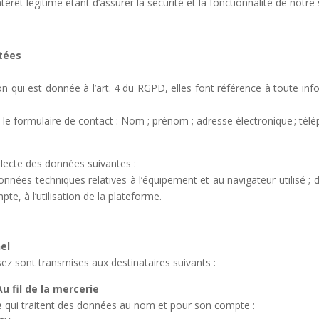
intérêt légitime étant d’assurer la sécurité et la fonctionnalité de notre 
itées
on qui est donnée à l’art. 4 du RGPD, elles font référence à toute i
 le formulaire de contact : Nom ; prénom ; adresse électronique ; tél
lecte des données suivantes :
nnées techniques relatives à l’équipement et au navigateur utilisé ; d
te, à l’utilisation de la plateforme.
el
z sont transmises aux destinataires suivants :
Au fil de la mercerie
ie
qui traitent des données au nom et pour son compte :